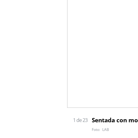
Sentada con mot
1 de 23
LAB