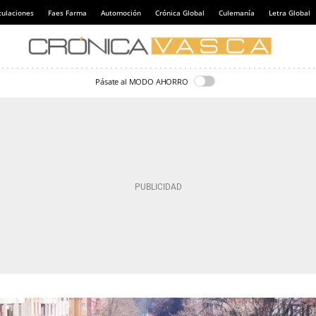
culaciones
Faes Farma
Automoción
Crónica Global
Culemanía
Letra Global
Pásate al MODO AHORRO