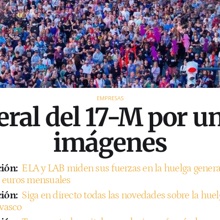
EMPRESAS
ral del 17-M por u
imágenes
ión:
ELA y LAB miden sus fuerzas en la huelga gener
0 euros mensuales
ión:
Siga en directo todas las novedades sobre la huel
vasco