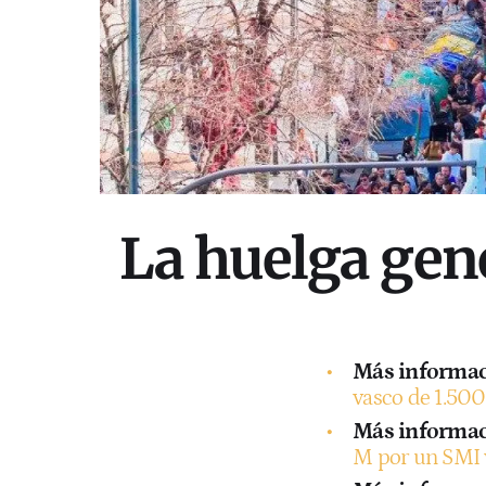
La huelga gene
Más informac
vasco de 1.50
Más informac
M por un SMI 