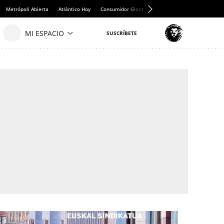
Metrópoli Abierta
Atlántico Hoy
Consumidor Global
Hule y Mantel