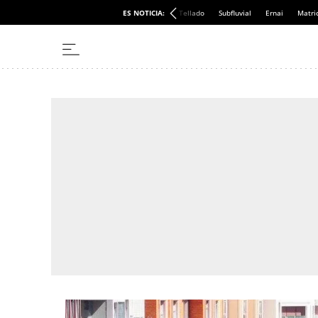
ES NOTICIA:
Tellado
Subfluvial
Ernai
Matri