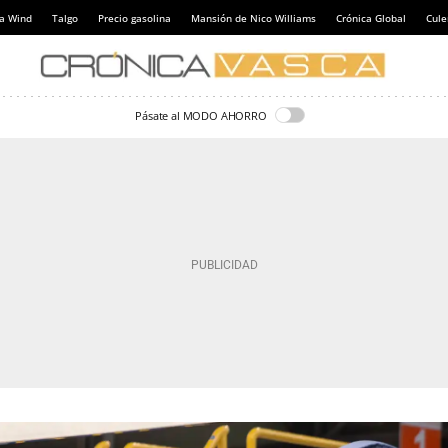
a Wind
Talgo
Precio gasolina
Mansión de Nico Williams
Crónica Global
Cul
Pásate al MODO AHORRO