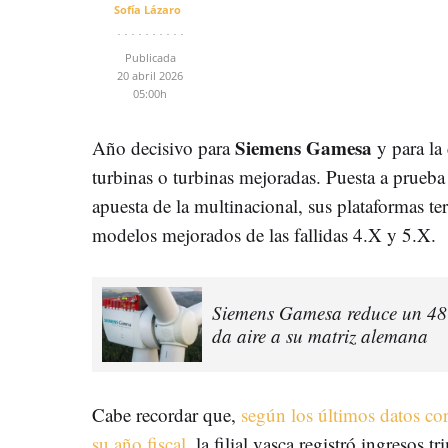
Sofía Lázaro
Publicada
20 abril 2026
05:00h
Siemens Gamesa
Año decisivo para
y para la
turbinas o turbinas mejoradas. Puesta a prueba
apuesta de la multinacional, sus plataformas te
modelos mejorados de las fallidas 4.X y 5.X.
Siemens Gamesa reduce un 48%
da aire a su matriz alemana
Cabe recordar que,
según los últimos datos cor
su año fiscal
, la filial vasca registró ingresos 