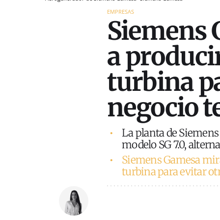
EMPRESAS
Siemens 
a produci
turbina pa
negocio t
La planta de Siemens
modelo SG 7.0, alternat
Siemens Gamesa mira
turbina para evitar otr