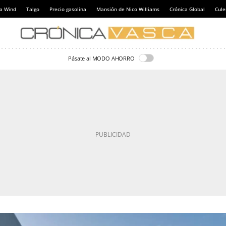
a Wind
Talgo
Precio gasolina
Mansión de Nico Williams
Crónica Global
Cul
Pásate al MODO AHORRO