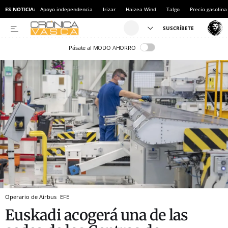
ES NOTICIA:
Apoyo independencia
Irizar
Haizea Wind
Talgo
Precio gasolina
Pásate al MODO AHORRO
Operario de Airbus
EFE
Euskadi acogerá una de las