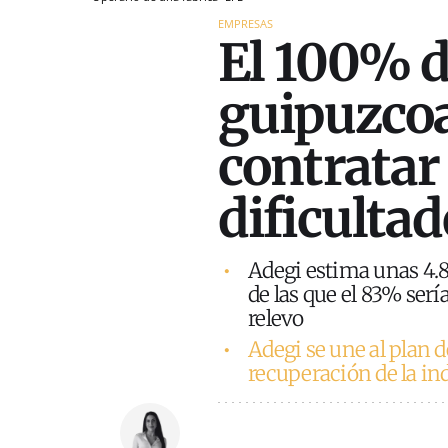
EMPRESAS
El 100% d
guipuzco
contratar
dificultad
Adegi estima unas 4.8
de las que el 83% ser
relevo
Adegi se une al plan 
recuperación de la in