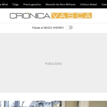
a Wind
Talgo
Precio gasolina
Mansión de Nico Williams
Crónica Global
Cul
Pásate al MODO AHORRO