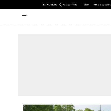
Apoyo independencia
ES NOTICIA:
Irizar
Haizea Wind
Talgo
Precio gasolin