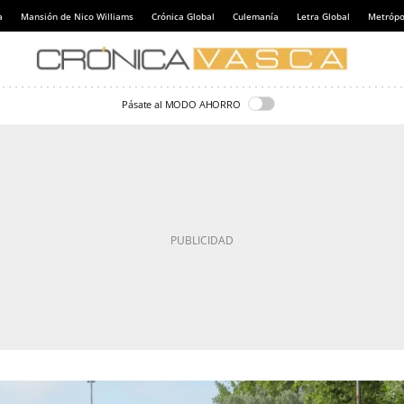
a
Mansión de Nico Williams
Crónica Global
Culemanía
Letra Global
Metrópol
Pásate al MODO AHORRO