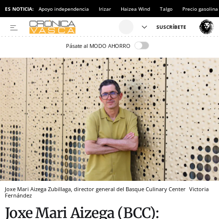
ES NOTICIA:
Apoyo independencia
Irizar
Haizea Wind
Talgo
Precio gasolina
Pásate al MODO AHORRO
Joxe Mari Aizega Zubillaga, director general del Basque Culinary Center
Victoria
Fernández
Joxe Mari Aizega (BCC):