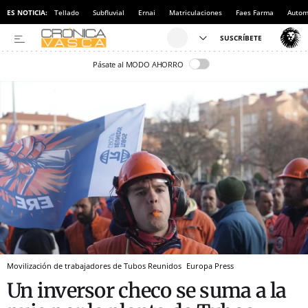
ES NOTICIA:
Tellado
Subfluvial
Ernai
Matriculaciones
Faes Farma
Autom
Pásate al MODO AHORRO
Movilización de trabajadores de Tubos Reunidos
Europa Press
Un inversor checo se suma a la