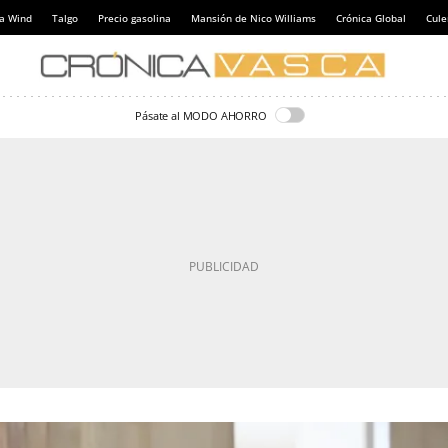
a Wind
Talgo
Precio gasolina
Mansión de Nico Williams
Crónica Global
Cul
Pásate al MODO AHORRO