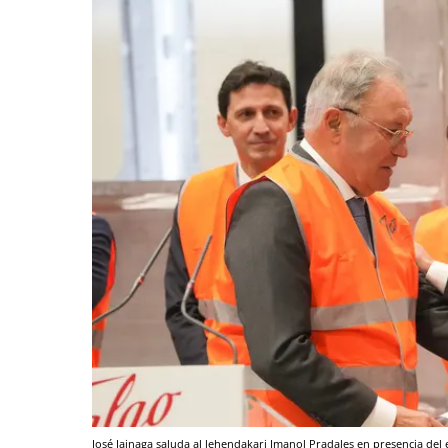
José Jainaga saluda al lehendakari Imanol Pradales en presencia del e