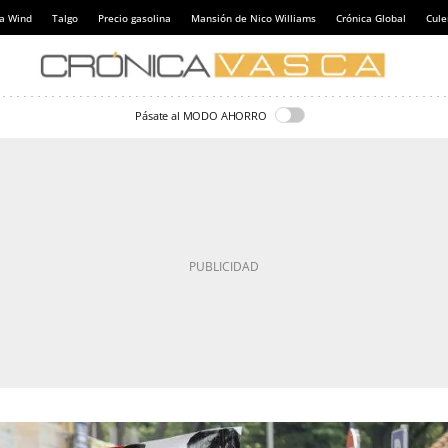
a Wind
Talgo
Precio gasolina
Mansión de Nico Williams
Crónica Global
Cul
Pásate al MODO AHORRO