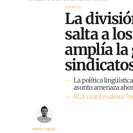
EMPRESAS
La divisió
salta a lo
amplía la 
sindicato
La política lingüísti
asunto amenaza ahora
ELA usará euskera "ex
Adrián Legasa