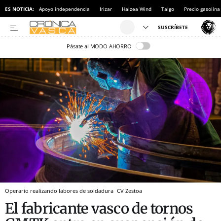
ES NOTICIA:
Apoyo independencia
Irizar
Haizea Wind
Talgo
Precio gasolina
Pásate al MODO AHORRO
Operario realizando labores de soldadura
CV
Zestoa
El fabricante vasco de tornos