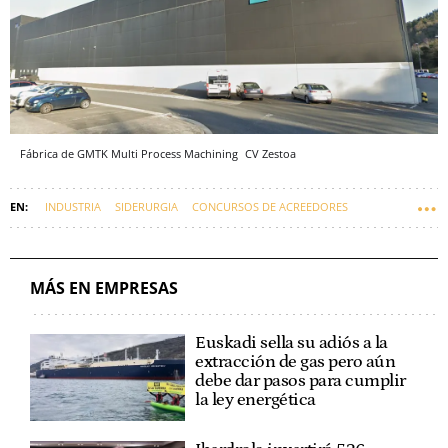
Fábrica de GMTK Multi Process Machining
CV
Zestoa
INDUSTRIA
SIDERURGIA
CONCURSOS DE ACREEDORES
SUSPENSIÓN DE PAGOS
INDUSTRIA VASCA
MÁS EN EMPRESAS
Euskadi sella su adiós a la
extracción de gas pero aún
debe dar pasos para cumplir
la ley energética