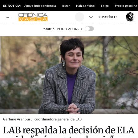
ES NOTICIA:
Apoyo independencia
Irizar
Haizea Wind
Talgo
Precio gasolina
Pásate al MODO AHORRO
Garbiñe Aranburu, coordinadora general de LAB
LAB respalda la decisión de ELA