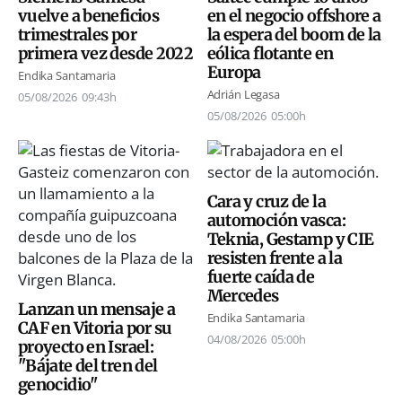
vuelve a beneficios
en el negocio offshore a
trimestrales por
la espera del boom de la
primera vez desde 2022
eólica flotante en
Europa
Endika Santamaria
Adrián Legasa
05/08/2026
09:43h
05/08/2026
05:00h
Cara y cruz de la
automoción vasca:
Teknia, Gestamp y CIE
resisten frente a la
fuerte caída de
Mercedes
Lanzan un mensaje a
Endika Santamaria
CAF en Vitoria por su
04/08/2026
05:00h
proyecto en Israel:
"Bájate del tren del
genocidio"