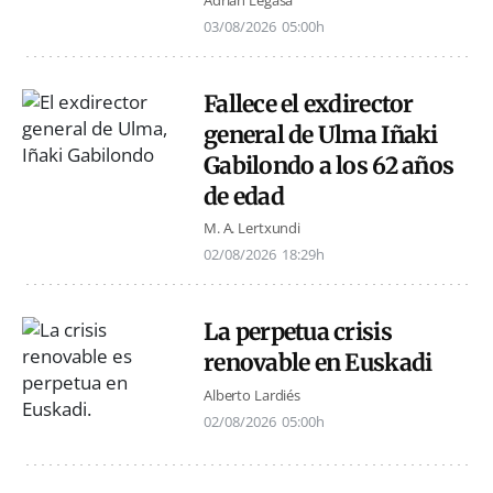
Adrián Legasa
03/08/2026
05:00h
Fallece el exdirector
general de Ulma Iñaki
Gabilondo a los 62 años
de edad
M. A. Lertxundi
02/08/2026
18:29h
La perpetua crisis
renovable en Euskadi
Alberto Lardiés
02/08/2026
05:00h