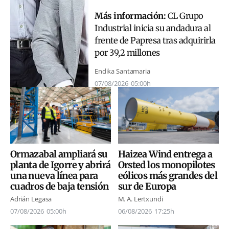
Más información:
CL Grupo
Industrial inicia su andadura al
frente de Papresa tras adquirirla
por 39,2 millones
Endika Santamaria
07/08/2026
05:00h
Ormazabal ampliará su
Haizea Wind entrega a
planta de Igorre y abrirá
Orsted los monopilotes
una nueva línea para
eólicos más grandes del
cuadros de baja tensión
sur de Europa
Adrián Legasa
M. A. Lertxundi
07/08/2026
05:00h
06/08/2026
17:25h