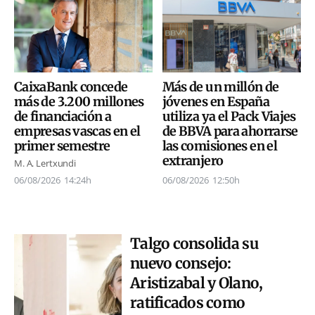
CaixaBank concede
Más de un millón de
más de 3.200 millones
jóvenes en España
de financiación a
utiliza ya el Pack Viajes
empresas vascas en el
de BBVA para ahorrarse
primer semestre
las comisiones en el
extranjero
M. A. Lertxundi
06/08/2026
12:50h
06/08/2026
14:24h
Talgo consolida su
nuevo consejo:
Aristizabal y Olano,
ratificados como