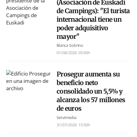
(Asociación de Euskadi
de Campings): "El turista
internacional tiene un
poder adquisitivo
mayor"
Blanca Sobrino
01/08/2026
05:00h
Prosegur aumenta su
beneficio neto
consolidado un 5,5% y
alcanza los 57 millones
de euros
Servimedia
31/07/2026
15:50h