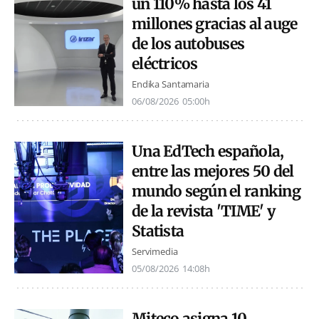
un 110% hasta los 41
millones gracias al auge
de los autobuses
eléctricos
Endika Santamaria
06/08/2026
05:00h
Una EdTech española,
entre las mejores 50 del
mundo según el ranking
de la revista 'TIME' y
Statista
Servimedia
05/08/2026
14:08h
Miteco asigna 10