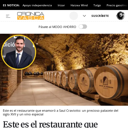
ES NOTICIA:
Apoyo independencia
Irizar
Haizea Wind
Talgo
Precio gasolina
Pásate al MODO AHORRO
Este es el restaurante que enamoró a Saul Craviotto: un precioso palacete del
siglo XVII y un vino especial
Este es el restaurante que