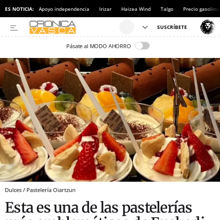
ES NOTICIA:
Apoyo independencia
Irizar
Haizea Wind
Talgo
Precio gasolina
Pásate al MODO AHORRO
Dulces / Pastelería Oiartzun
Esta es una de las pastelerías