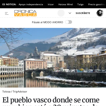
ES NOTICIA:
Apoyo independencia
Irizar
Haizea Wind
Talgo
Precio gasolina
Pásate al MODO AHORRO
Tolosa / TripAdvisor
El pueblo vasco donde se come