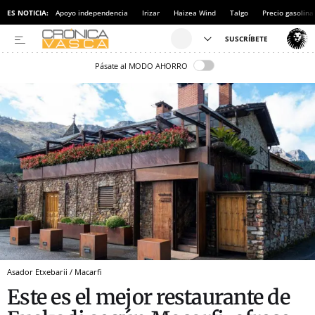
ES NOTICIA:
Apoyo independencia
Irizar
Haizea Wind
Talgo
Precio gasolina
Pásate al MODO AHORRO
Asador Etxebarii / Macarfi
Este es el mejor restaurante de