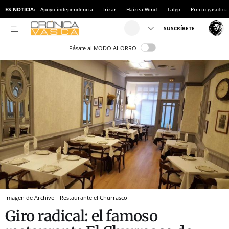
ES NOTICIA:
Apoyo independencia
Irizar
Haizea Wind
Talgo
Precio gasolina
Pásate al MODO AHORRO
Imagen de Archivo - Restaurante el Churrasco
Giro radical: el famoso