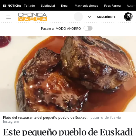
ES NOTICIA:
Tellado
Subfluvial
Ernai
Matriculaciones
Faes Farma
Autom
Pásate al MODO AHORRO
Plato del restaurante del pequeño pueblo de Euskadi.
puturru_de_fua via
Instagram
Este pequeño pueblo de Euskadi