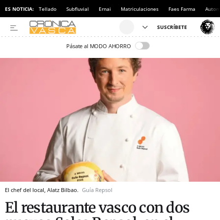
ES NOTICIA:
Tellado
Subfluvial
Ernai
Matriculaciones
Faes Farma
Autom
Pásate al MODO AHORRO
El chef del local, Alatz Bilbao.
Guía Repsol
El restaurante vasco con dos