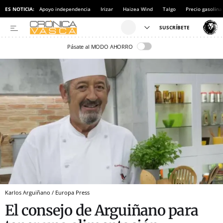
ES NOTICIA:
Apoyo independencia
Irizar
Haizea Wind
Talgo
Precio gasolina
Pásate al MODO AHORRO
Karlos Arguiñano / Europa Press
El consejo de Arguiñano para