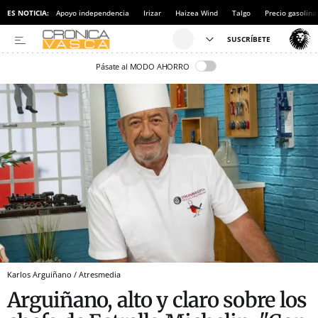
ES NOTICIA:
Apoyo independencia
Irizar
Haizea Wind
Talgo
Precio gasolina
Pásate al MODO AHORRO
Karlos Arguiñano / Atresmedia
Arguiñano, alto y claro sobre los