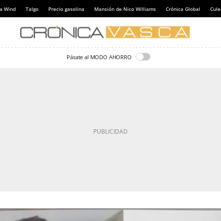
a Wind
Talgo
Precio gasolina
Mansión de Nico Williams
Crónica Global
Cul
Pásate al MODO AHORRO