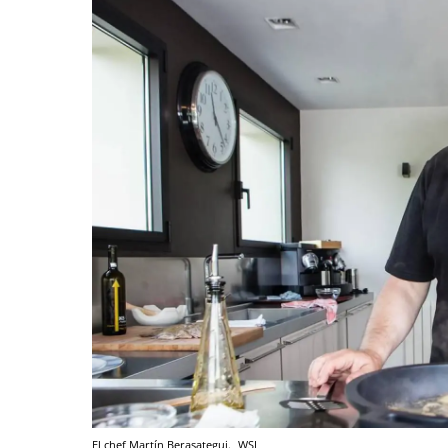
El chef Martín Berasategui.
WSJ