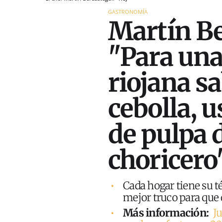
GASTRONOMÍA
Martín Be
"Para una
riojana s
cebolla, u
de pulpa 
choricero
Cada hogar tiene su té
mejor truco para que
Más información:
J