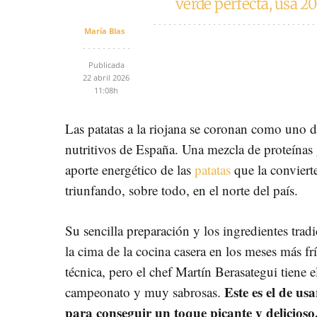
verde perfecta, usa 20
María Blas
Publicada
22 abril 2026
11:08h
Las patatas a la riojana se coronan como uno d
nutritivos de España. Una mezcla de proteínas g
aporte energético de las
patatas
que la conviert
triunfando, sobre todo, en el norte del país.
Su sencilla preparación y los ingredientes tradi
la cima de la cocina casera en los meses más fr
técnica, pero el chef Martín Berasategui tiene
Este es el de us
campeonato y muy sabrosas.
para conseguir un toque picante y delicioso