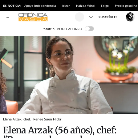
ES NOTICIA:
Apoyo independencia
Irizar
Haizea Wind
Talgo
Precio gasolina
Pásate al MODO AHORRO
Elena Arzak, chef.
Renèe Suen
Flickr
Elena Arzak (56 años), chef: