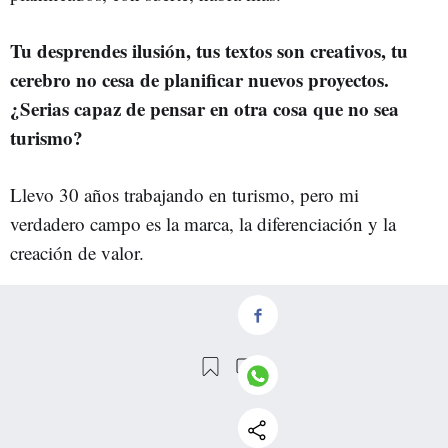
Tu desprendes ilusión, tus textos son creativos, tu
cerebro no cesa de planificar nuevos proyectos.
¿Serias capaz de pensar en otra cosa que no sea
turismo?
Llevo 30 años trabajando en turismo, pero mi
verdadero campo es la marca, la diferenciación y la
creación de valor.
De hecho, desde hace ya 5 años asesoro y acompaño a
emprendedores y empresas de diversos sectores en su
estrategia de marca y negocio. Disfruto muchísimo
aportando una mirada diferente a sus ideas, a sus
servicios y a la forma en que se muestran al mundo. Lo