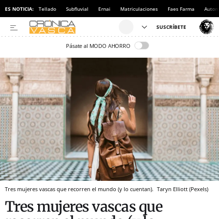
ES NOTICIA:
Tellado
Subfluvial
Ernai
Matriculaciones
Faes Farma
Autom
Pásate al MODO AHORRO
Tres mujeres vascas que recorren el mundo (y lo cuentan).
Taryn Elliott (Pexels)
Tres mujeres vascas que