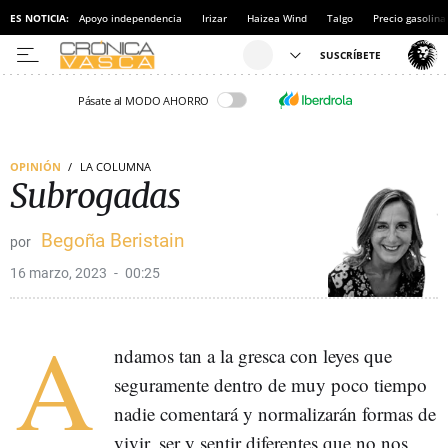
ES NOTICIA:
Apoyo independencia
Irizar
Haizea Wind
Talgo
Precio gasolina
Pásate al MODO AHORRO
OPINIÓN
LA COLUMNA
Subrogadas
Begoña Beristain
16 marzo, 2023
00:25
A
ndamos tan a la gresca con leyes que
seguramente dentro de muy poco tiempo
nadie comentará y normalizarán formas de
vivir, ser y sentir diferentes que no nos