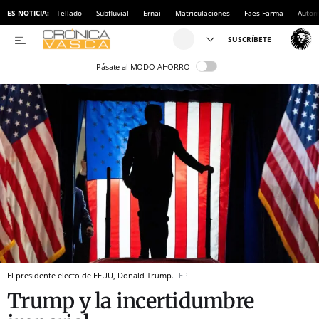
ES NOTICIA:
Tellado
Subfluvial
Ernai
Matriculaciones
Faes Farma
Autom
Pásate al MODO AHORRO
El presidente electo de EEUU, Donald Trump.
EP
Trump y la incertidumbre