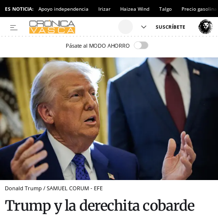
ES NOTICIA:
Apoyo independencia
Irizar
Haizea Wind
Talgo
Precio gasolina
Pásate al MODO AHORRO
Donald Trump / SAMUEL CORUM - EFE
Trump y la derechita cobarde