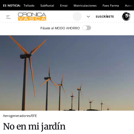
ES NOTICIA:
Tellado
Subfluvial
Ernai
Matriculaciones
Faes Farma
Autom
Pásate al MODO AHORRO
Aerogeneradores/EFE
No en mi jardín