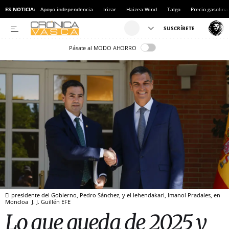
ES NOTICIA:
Apoyo independencia
Irizar
Haizea Wind
Talgo
Precio gasolina
Pásate al MODO AHORRO
El presidente del Gobierno, Pedro Sánchez, y el lehendakari, Imanol Pradales, en
Moncloa
J. J. Guillén
EFE
Lo que queda de 2025 y