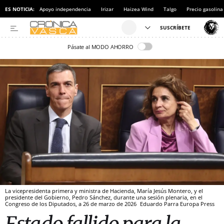
ES NOTICIA:
Apoyo independencia
Irizar
Haizea Wind
Talgo
Precio gasolina
Pásate al MODO AHORRO
La vicepresidenta primera y ministra de Hacienda, María Jesús Montero, y el
presidente del Gobierno, Pedro Sánchez, durante una sesión plenaria, en el
Congreso de los Diputados, a 26 de marzo de 2026
Eduardo Parra
Europa Press