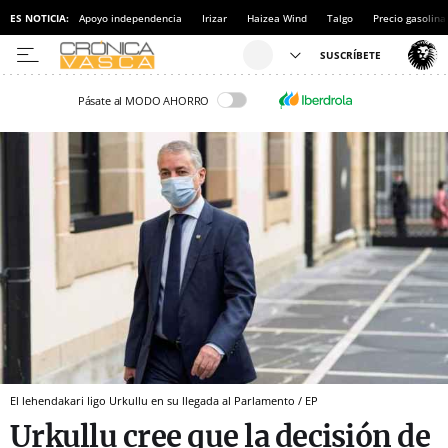
ES NOTICIA:
Apoyo independencia
Irizar
Haizea Wind
Talgo
Precio gasolina
Pásate al MODO AHORRO
El lehendakari Iigo Urkullu en su llegada al Parlamento / EP
Urkullu cree que la decisión de