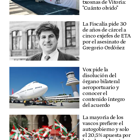
txosnas de Vitoria:
"Cuánto olvido"
La Fiscalía pide 30
de años de cárcel a
cinco exjefes de ETA
por el asesinato de
Gregorio Ordóñez
Vox pide la
disolución del
órgano bilateral
aeroportuario y
conocer el
contenido íntegro
del acuerdo
La mayoría de los
vascos prefiere el
autogobierno y solo
el 20,5% apuesta por