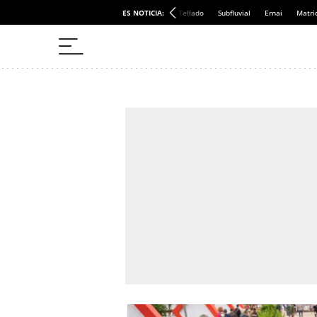
ES NOTICIA:
Tellado
Subfluvial
Ernai
Matri