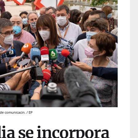
de comunicacin. / EP
ia se incorpora