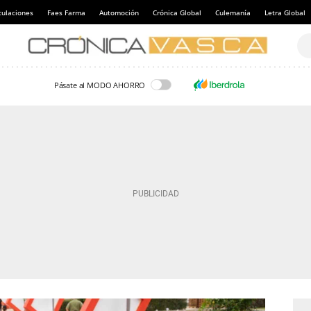
culaciones
Faes Farma
Automoción
Crónica Global
Culemanía
Letra Global
Pásate al MODO AHORRO