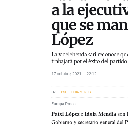
a la ejecuti
que se man
López
La vicelehendakari reconoce que
trabajará por el éxito del partido
17 octubre, 2021
22:12
PSE
IDOIA MENDIA
Europa Press
Patxi López
Idoia Mendia
e
son l
Gobierno y secretario general del