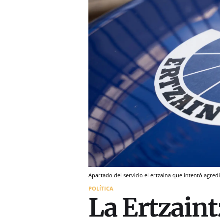
Apartado del servicio el ertzaina que intentó agred
POLÍTICA
La Ertzaint