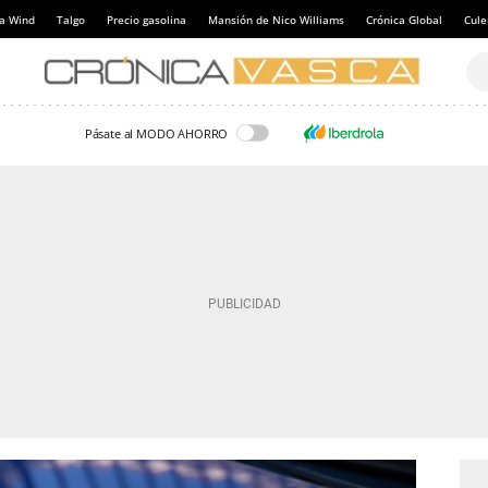
a Wind
Talgo
Precio gasolina
Mansión de Nico Williams
Crónica Global
Cul
Pásate al MODO AHORRO