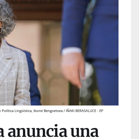
y Política Lingüística, Ibone Bengoetxea / IÑAKI BERASALUCE - EP
 anuncia una