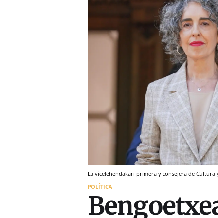
La vicelehendakari primera y consejera de Cultura 
POLÍTICA
Bengoetxea