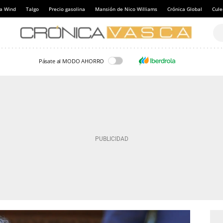
a Wind
Talgo
Precio gasolina
Mansión de Nico Williams
Crónica Global
Cul
Pásate al MODO AHORRO