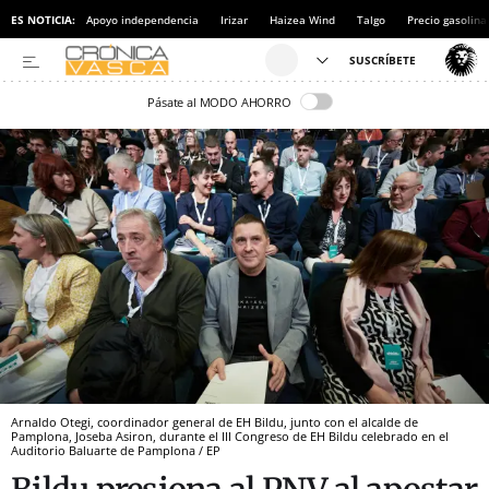
ES NOTICIA:
Apoyo independencia
Irizar
Haizea Wind
Talgo
Precio gasolina
Pásate al MODO AHORRO
Arnaldo Otegi, coordinador general de EH Bildu, junto con el alcalde de
Pamplona, Joseba Asiron, durante el III Congreso de EH Bildu celebrado en el
Auditorio Baluarte de Pamplona / EP