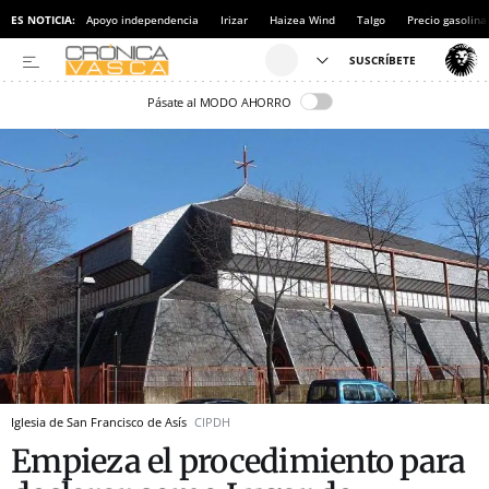
ES NOTICIA:
Apoyo independencia
Irizar
Haizea Wind
Talgo
Precio gasolina
Pásate al MODO AHORRO
Iglesia de San Francisco de Asís
CIPDH
Empieza el procedimiento para