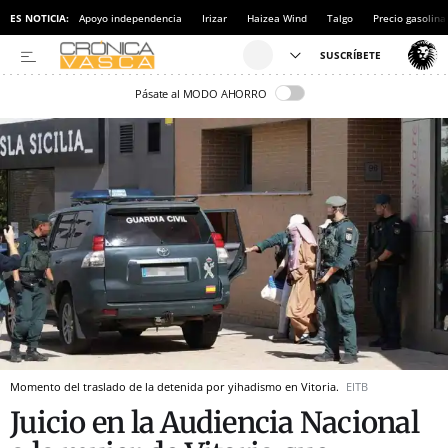
ES NOTICIA:
Apoyo independencia
Irizar
Haizea Wind
Talgo
Precio gasolina
Pásate al MODO AHORRO
Momento del traslado de la detenida por yihadismo en Vitoria.
EITB
Juicio en la Audiencia Nacional