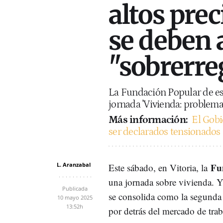
altos prec
se deben a
"sobrerre
La Fundación Popular de est
jornada 'Vivienda: problema
Más información:
El Gobi
ser declarados tensionados
L. Aranzabal
Fu
Este sábado, en Vitoria, la
una jornada sobre vivienda. Y
Publicada
se consolida como la segunda 
10 mayo 2025
13:52h
por detrás del mercado de tra