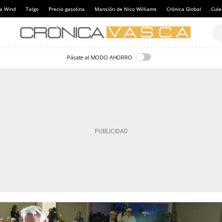
a Wind
Talgo
Precio gasolina
Mansión de Nico Williams
Crónica Global
Cul
Pásate al MODO AHORRO