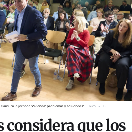
, clausura la jornada 'Vivienda: problemas y soluciones'
L. Rico
EFE
 considera que los