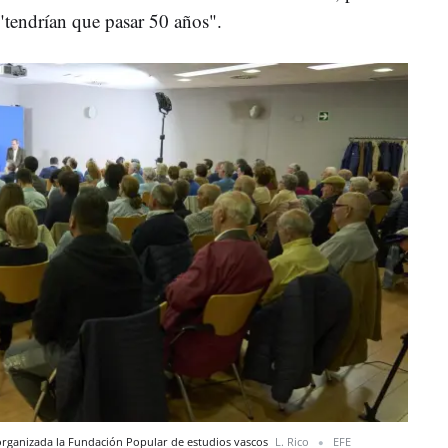
"tendrían que pasar 50 años".
 organizada la Fundación Popular de estudios vascos
L. Rico
EFE