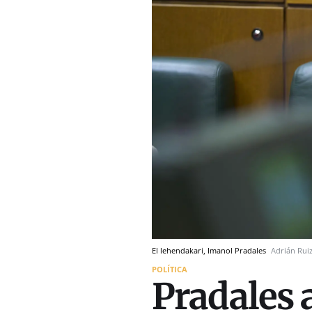
El lehendakari, Imanol Pradales
Adrián Rui
POLÍTICA
Pradales 