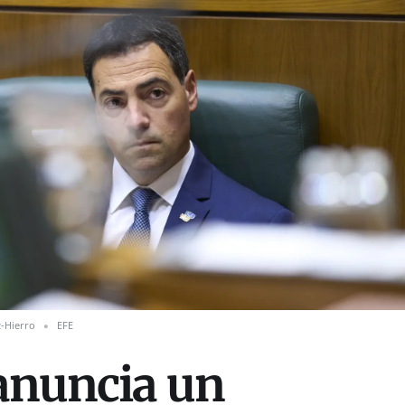
z-Hierro
EFE
anuncia un