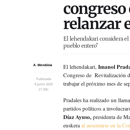
congreso 
relanzar 
El lehendakari considera el 
pueblo entero"
A. Mendiola
Imanol Prada
El lehendakari,
Congreso de Revitalización d
Publicada
trabajar el próximo mes de se
9 junio 2025
21:35h
Pradales ha realizado un llama
partidos políticos a involucr
Díaz Ayuso,
presidenta de Mad
euskera
al ausentarse en la Co