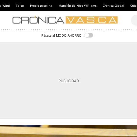
a Wind
Talgo
Precio gasolina
Mansión de Nico Williams
Crónica Global
Cul
Pásate al MODO AHORRO