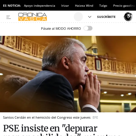
ES NOTICIA:
Apoyo independencia
Irizar
Haizea Wind
Talgo
Precio gasolina
Pásate al MODO AHORRO
Santos Cerdán en el hemiciclo del Congreso este jueves
EFE
PSE insiste en "depurar