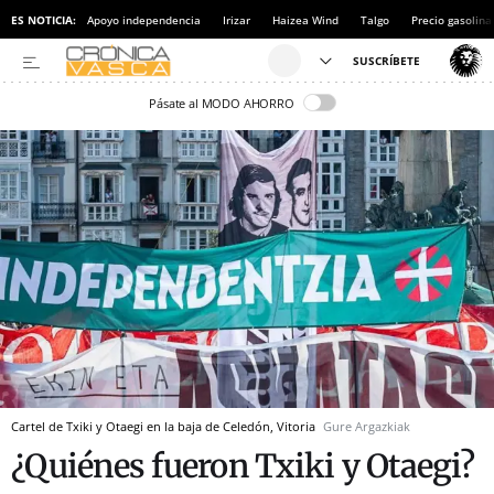
ES NOTICIA:
Apoyo independencia
Irizar
Haizea Wind
Talgo
Precio gasolina
Pásate al MODO AHORRO
Cartel de Txiki y Otaegi en la baja de Celedón, Vitoria
Gure Argazkiak
¿Quiénes fueron Txiki y Otaegi?