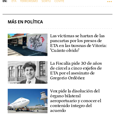
ETA
TERRORISMO
SORTU
COVITE
VÍCTIMAS DEL TERRORISMO
FUNDACIÓN FERNANDO BUESA.
PRESOS DE ETA
EUSKADI
ARKAITZ RODRÍGUEZ
MÁS EN POLÍTICA
Las víctimas se hartan de las
pancartas por los presos de
ETA en las txosnas de Vitoria:
"Cuánto olvido"
La Fiscalía pide 30 de años
de cárcel a cinco exjefes de
ETA por el asesinato de
Gregorio Ordóñez
Vox pide la disolución del
órgano bilateral
aeroportuario y conocer el
contenido íntegro del
acuerdo