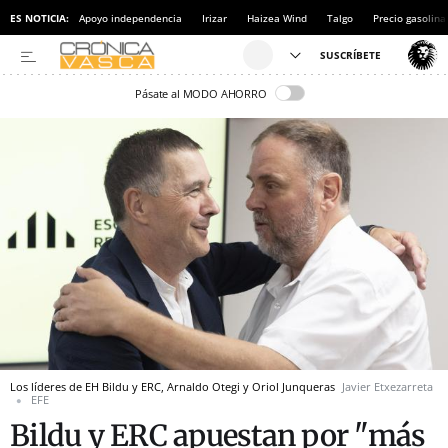
ES NOTICIA:
Apoyo independencia
Irizar
Haizea Wind
Talgo
Precio gasolina
Pásate al MODO AHORRO
Los líderes de EH Bildu y ERC, Arnaldo Otegi y Oriol Junqueras
Javier Etxezarreta
EFE
Bildu y ERC apuestan por "más