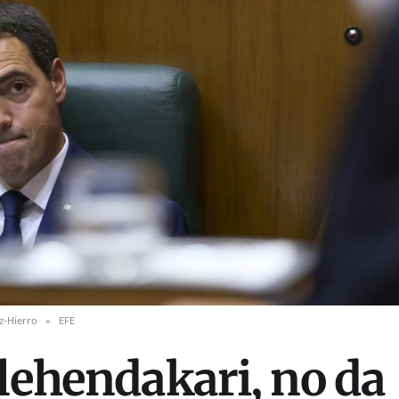
z-Hierro
EFE
 lehendakari, no da