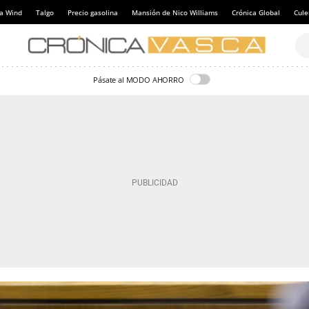
a Wind
Talgo
Precio gasolina
Mansión de Nico Williams
Crónica Global
Cul
Pásate al MODO AHORRO