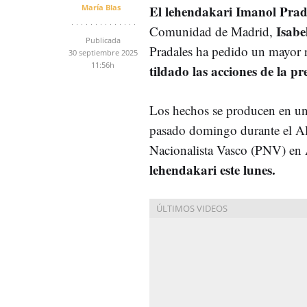
María Blas
El lehendakari Imanol Prad
Isabe
Comunidad de Madrid,
Publicada
Pradales ha pedido un mayor r
30 septiembre 2025
11:56h
tildado las acciones de la p
Los hechos se producen en un c
pasado domingo durante el Ald
Nacionalista Vasco (PNV) en
lehendakari este lunes.