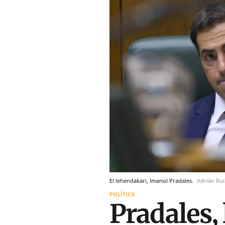
El lehendakari, Imanol Pradales.
Adrián Rui
POLÍTICA
Pradales,