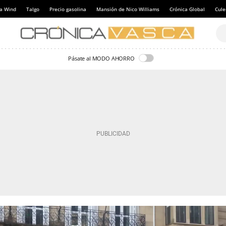
a Wind
Talgo
Precio gasolina
Mansión de Nico Williams
Crónica Global
Cul
Pásate al MODO AHORRO