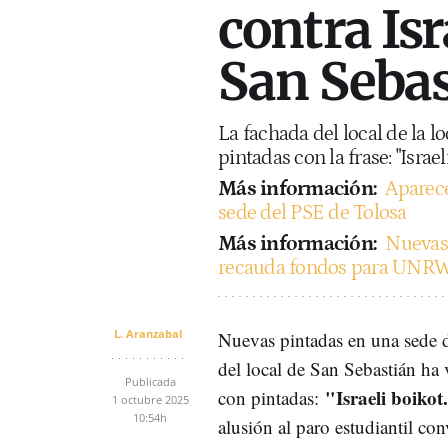
contra Isr
San Sebas
La fachada del local de la 
pintadas con la frase: "Israe
Más información:
Aparece
sede del PSE de Tolosa
Más información:
Nuevas 
recauda fondos para UNR
L. Aranzabal
Nuevas pintadas en una sede 
del local de San Sebastián ha 
Publicada
"Israeli boiko
con pintadas:
1 octubre 2025
10:54h
alusión al paro estudiantil co