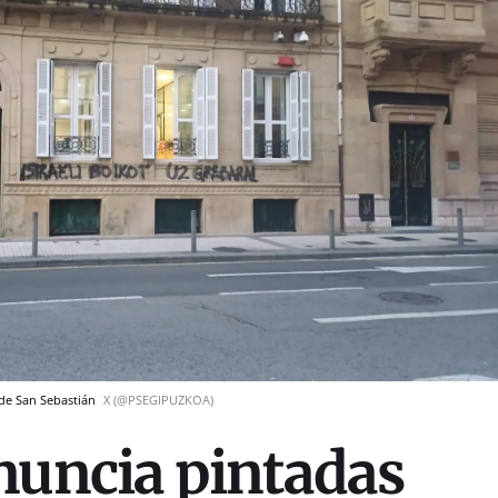
E de San Sebastián
X (@PSEGIPUZKOA)
nuncia pintadas