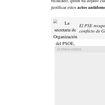
recalcado, quien ha dejado cl
actos antidemo
justificar estos
El PSE recupe
conflicto de 