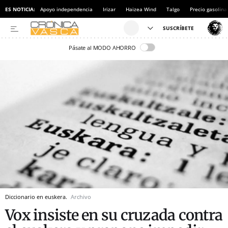
ES NOTICIA:
Apoyo independencia
Irizar
Haizea Wind
Talgo
Precio gasolina
Pásate al MODO AHORRO
Diccionario en euskera.
Archivo
Vox insiste en su cruzada contra