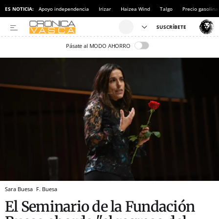
ES NOTICIA:
Apoyo independencia
Irizar
Haizea Wind
Talgo
Precio gasolina
Pásate al MODO AHORRO
Sara Buesa
F. Buesa
El Seminario de la Fundación