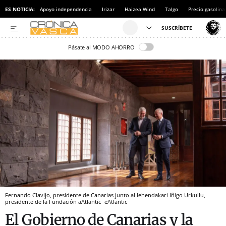
ES NOTICIA:
Apoyo independencia
Irizar
Haizea Wind
Talgo
Precio gasolina
Pásate al MODO AHORRO
Fernando Clavijo, presidente de Canarias junto al lehendakari Iñigo Urkullu,
presidente de la Fundación aAtlantic
eAtlantic
El Gobierno de Canarias y la