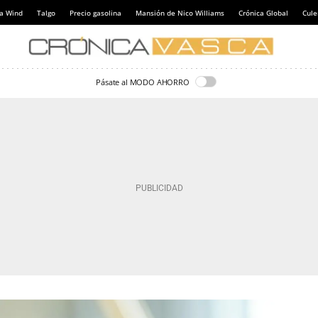
a Wind
Talgo
Precio gasolina
Mansión de Nico Williams
Crónica Global
Cul
Pásate al MODO AHORRO