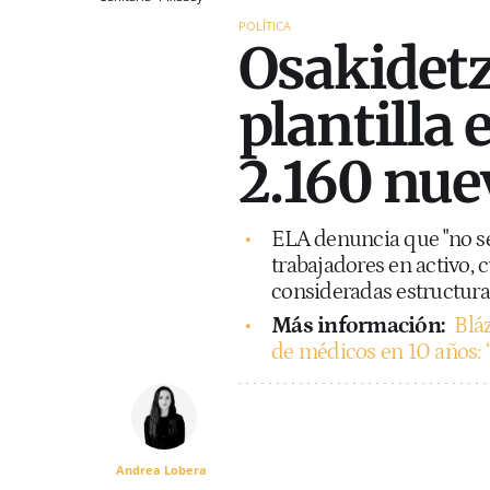
POLÍTICA
Osakidetz
plantilla 
2.160 nue
ELA denuncia que "no se
trabajadores en activo, 
consideradas estructura
Más información:
Blá
de médicos en 10 años: 
Andrea Lobera