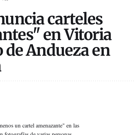
nuncia carteles
tes" en Vitoria
to de Andueza en
a
menos un cartel amenazante" en las
 fotografías de varias personas