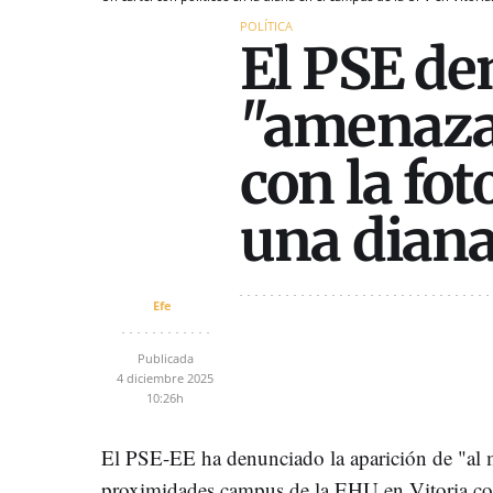
POLÍTICA
El PSE de
"amenazan
con la fo
una dian
Efe
Publicada
4 diciembre 2025
10:26h
El PSE-EE ha denunciado la aparición de "al 
proximidades campus de la EHU en Vitoria con