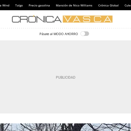
a Wind
Talgo
Precio gasolina
Mansión de Nico Williams
Crónica Global
Cul
Pásate al MODO AHORRO